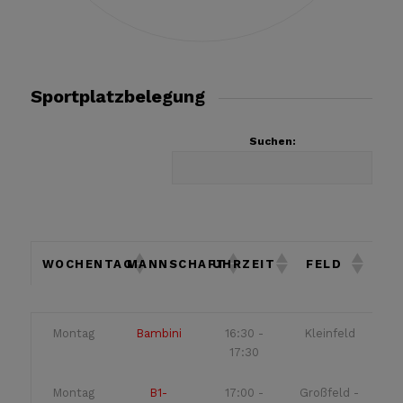
Sportplatzbelegung
Suchen:
WOCHENTAG
MANNSCHAFT
UHRZEIT
FELD
WOCHENTAG
MANNSCHAFT
UHRZEIT
FELD
Montag
Bambini
16:30 -
Kleinfeld
17:30
Montag
B1-
17:00 -
Großfeld -