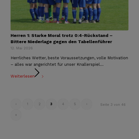
Herren 1: Starke Moral trotz 0:4-Rückstand –
Bittere Niederlage gegen den Tabellenführer
12. Mai 2026
Herrliches Wetter, beste Voraussetzungen, volle Motivation
– alles war angerichtet für unser Knallerspiel...
Weiterlesen
‹
1
2
3
4
5
›
Seite 3 von 46
»