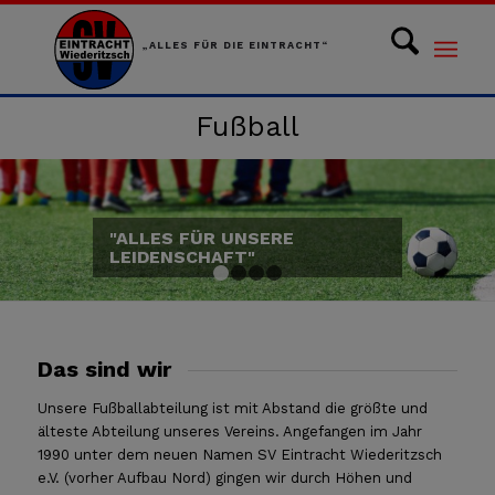
„ALLES FÜR DIE EINTRACHT“
Fußball
"ALLES FÜR UNSERE
LEIDENSCHAFT"
1
2
3
4
Das sind wir
Unsere Fußballabteilung ist mit Abstand die größte und
älteste Abteilung unseres Vereins. Angefangen im Jahr
1990 unter dem neuen Namen SV Eintracht Wiederitzsch
e.V. (vorher Aufbau Nord) gingen wir durch Höhen und