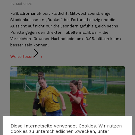
16. Mai 2026
Fußballromantik pur: Flutlicht, Mittwochabend, enge
Stadionkulisse im „Bunker“ bei Fortuna Leipzig und die
Aussicht auf nicht nur drei, sondern gefühlt gleich sechs
Punkte gegen den direkten Tabellennachbarn – die
Vorzeichen für unser Nachholspiel am 13.05. hätten kaum
besser sein können.
Weiterlesen
Diese Internetseite verwendet Cookies. Wir nutzen
Cookies zu unterschiedlichen Zwecken, unter