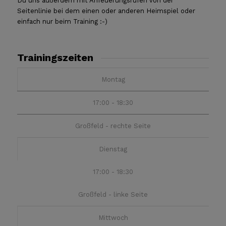
Du uns außerdem mit Anfeuerungsrufen von der
Seitenlinie bei dem einen oder anderen Heimspiel oder
einfach nur beim Training :-)
Trainingszeiten
Montag
17:00 - 18:30
Großfeld - rechte Seite
Dienstag
17:00 - 18:30
Großfeld - linke Seite
Mittwoch