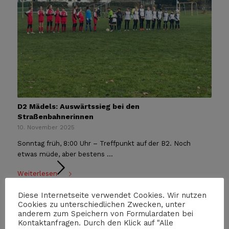
D2 Mädels: Auswärtssieg bei den
Straßenbahnerinnen
10. November 2025
Sonntag früh, 8:00 Uhr – Treffpunkt auf der B2. Noch
etwas müde, aber bestens ...
Weiterlesen
Diese Internetseite verwendet Cookies. Wir nutzen
Cookies zu unterschiedlichen Zwecken, unter
anderem zum Speichern von Formulardaten bei
‹
1
2
3
4
5
›
Seite 3 von 9
Kontaktanfragen. Durch den Klick auf "Alle