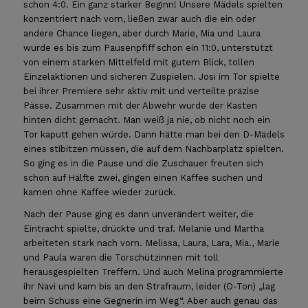
schon 4:0. Ein ganz starker Beginn! Unsere Mädels spielten
konzentriert nach vorn, ließen zwar auch die ein oder
andere Chance liegen, aber durch Marie, Mia und Laura
wurde es bis zum Pausenpfiff schon ein 11:0, unterstützt
von einem starken Mittelfeld mit gutem Blick, tollen
Einzelaktionen und sicheren Zuspielen. Josi im Tor spielte
bei ihrer Premiere sehr aktiv mit und verteilte präzise
Pässe. Zusammen mit der Abwehr wurde der Kasten
hinten dicht gemacht. Man weiß ja nie, ob nicht noch ein
Tor kaputt gehen würde. Dann hätte man bei den D-Mädels
eines stibitzen müssen, die auf dem Nachbarplatz spielten.
So ging es in die Pause und die Zuschauer freuten sich
schon auf Hälfte zwei, gingen einen Kaffee suchen und
kamen ohne Kaffee wieder zurück.
Nach der Pause ging es dann unverändert weiter, die
Eintracht spielte, drückte und traf. Melanie und Martha
arbeiteten stark nach vorn. Melissa, Laura, Lara, Mia., Marie
und Paula waren die Torschützinnen mit toll
herausgespielten Treffern. Und auch Melina programmierte
ihr Navi und kam bis an den Strafraum, leider (O-Ton) „lag
beim Schuss eine Gegnerin im Weg“. Aber auch genau das