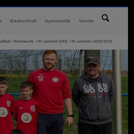
s
Basketball
Gymnastik
Verein
ußball
/
Nachwuchs
/
D1-Junioren [U13]
/
D1-Junioren-2022/2023