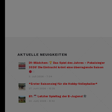
AKTUELLE NEUIGKEITEN
D1-Mädchen:
Das Spiel des Jahres – Pokalsieger
2026! Die Eintracht krönt eine überragende Saison
3. Juli 2026 - 7:04
*Erster Saisonsieg für die Hobby-Volleyballer*
27. Juni 2026 - 12:25
B1:
Letzter Spieltag der B-Jugend
22. Juni 2026 - 8:42