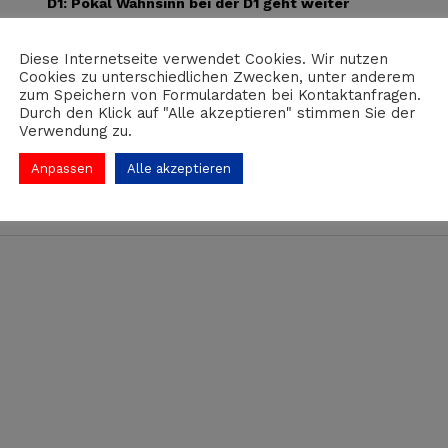
D1: Pokal Wahnsinn bei der D1 geht weiter
2. November 2025
Diese Internetseite verwendet Cookies. Wir nutzen
Weiterlesen
Cookies zu unterschiedlichen Zwecken, unter anderem
zum Speichern von Formulardaten bei Kontaktanfragen.
Durch den Klick auf "Alle akzeptieren" stimmen Sie der
Verwendung zu.
Anpassen
Alle akzeptieren