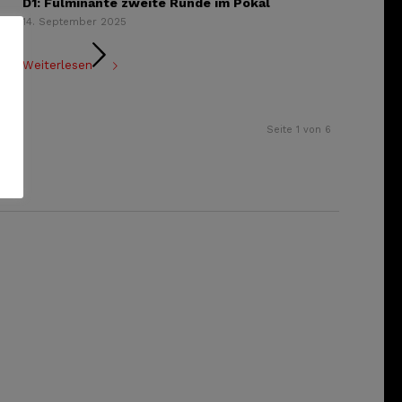
D1: Fulminante zweite Runde im Pokal
14. September 2025
Weiterlesen
Seite 1 von 6