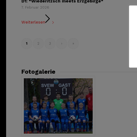
D1: *Wiederitzsch meets Erzgebirge*
7. Februar 2026
Weiterlesen
1
2
3
›
»
Fotogalerie