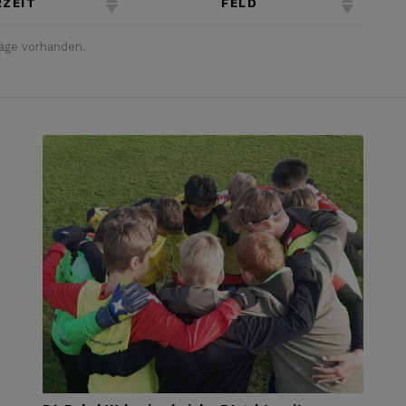
ZEIT
FELD
räge vorhanden.